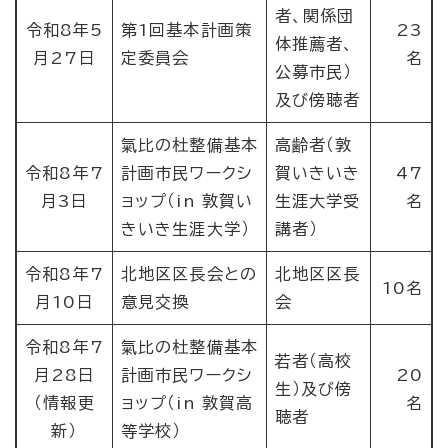
者、関係団
令和8年5
第1回基本計画策
23
体推薦者、
月27日
定委員会
名
公募市民）
及び傍聴者
氣比の杜整備基本
高齢者（敦
令和8年7
計画市民ワークシ
賀いきいき
47
月3日
ョップ（in 敦賀い
生涯大学受
名
きいき生涯大学）
講者）
令和8年7
北地区区長会との
北地区区長
10名
月10日
意見交換
会
令和8年7
氣比の杜整備基本
若者（高校
月28日
計画市民ワークシ
20
生）及び傍
（情報更
ョップ（in 敦賀高
名
聴者
新）
等学校）