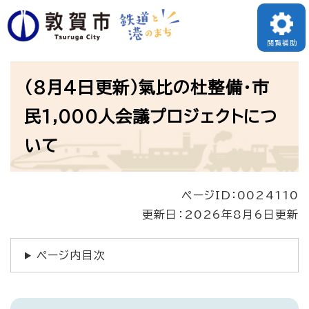
ペ
ー
閲覧補助
ジ
本
の
（8月4日更新）氣比の杜整備・市
文
先
民1,000人会議プロジェクトにつ
頭
いて
で
す
。
ページID：0024110
更新日：2026年8月6日更新
ページ内目次