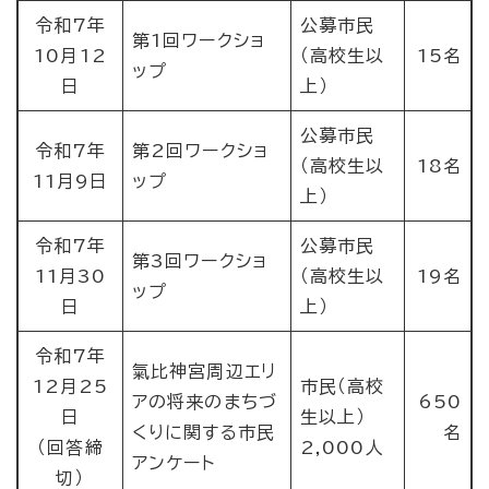
令和7年
公募市民
第1回ワークショ
10月12
（高校生以
15名
ップ
日
上）
公募市民
令和7年
第2回ワークショ
（高校生以
18名
11月9日
ップ
上）
令和7年
公募市民
第3回ワークショ
11月30
（高校生以
19名
ップ
日
上）
令和7年
氣比神宮周辺エリ
12月25
市民（高校
アの将来のまちづ
650
日
生以上）
くりに関する市民
名
（回答締
2,000人
アンケート
切）