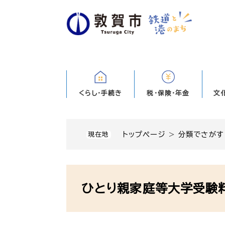
ペ
ー
ジ
の
先
頭
で
す
くらし・手続き
税・保険・年金
文
。
トップページ
>
分類でさがす
現在地
本
文
ひとり親家庭等大学受験