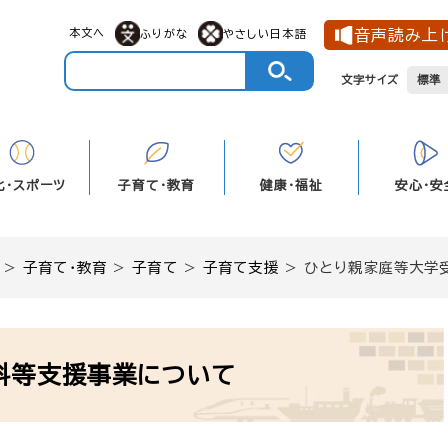
本文へ
音声読み上
ふりがな
やさしい日本語
文字サイズ
標準
化・スポーツ
子育て・教育
健康・福祉
安心・安
>
子育て・教育
>
子育て
>
子育て支援
>
ひとり親家庭等大学
料等支援事業について