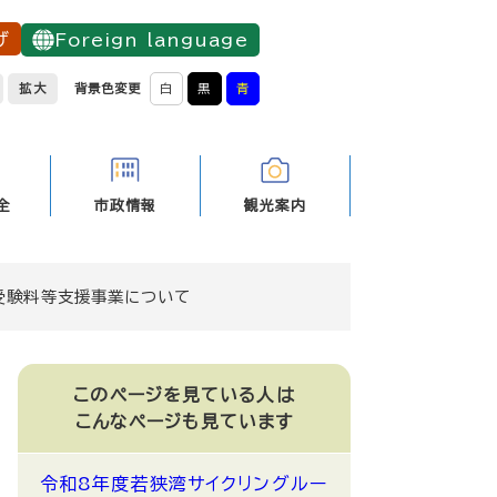
げ
Foreign language
拡大
背景色変更
白
黒
青
全
市政情報
観光案内
受験料等支援事業について
このページを見ている人は
こんなページも見ています
令和8年度若狭湾サイクリングルー