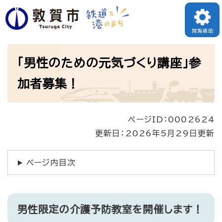
ペ
ー
閲覧補助
ジ
本
の
「男性のための元気づくり講座」参
文
先
加者募集！
頭
で
ページID：0002624
す
更新日：2026年5月29日更新
。
ページ内目次
男性限定の介護予防教室を開催します！