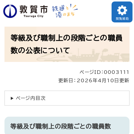
ペ
ー
閲覧補助
ジ
本
の
等級及び職制上の段階ごとの職員
文
先
数の公表について
頭
で
ページID：0003111
す
更新日：2026年4月10日更新
。
ページ内目次
等級及び職制上の段階ごとの職員数