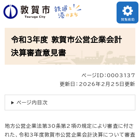
ペ
ー
閲覧補助
ジ
本
の
令和3年度 敦賀市公営企業会計
文
先
決算審査意見書
頭
で
ページID：0003137
す
更新日：2026年2月25日更新
。
ページ内目次
地方公営企業法第30条第2項の規定により審査に付さ
れた、令和3年度敦賀市公営企業会計決算について審査