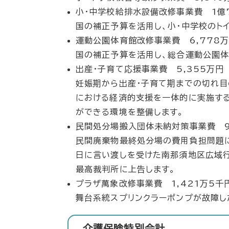
小・中学校給排水設備改修事業費 1億7
国の補正予算を活用し、小・中学校のト
運動公園体育館改修事業費 6,778
国の補正予算を活用し、総合運動公園体
出産・子育て応援事業費 5,355万円
妊娠期から出産・子育て期までの切れ目
における経済的支援を一体的に実施する
ができる環境を整備します。
民間処分場搬入団体未納対策事業費 9
民間廃棄物最終処分場の費用負担問題に
日に言い渡しを受けた南那須地区広域
最高裁判所に上告します。
プラザ萬象改修事業費 1,421万5千
舞台系統スプリンクラーポンプが故障し
介護保険特別会計