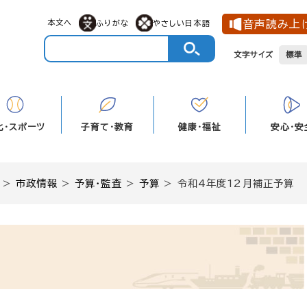
本文へ
音声読み上
ふりがな
やさしい日本語
文字サイズ
標準
化・スポーツ
子育て・教育
健康・福祉
安心・安
>
市政情報
>
予算・監査
>
予算
>
令和4年度12月補正予算