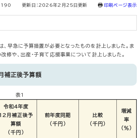
3190
更新日：2026年2月25日更新
印刷ページ表示
は、早急に予算措置が必要となったものを計上しました。ま
の改修や、出産・子育て応援事業について計上しました。
2月補正後予算額
表1
令和4年度
増減
12月補正後予
前年度同期
比較
率
算額
（千円）
（千円）
（％）
（千円）