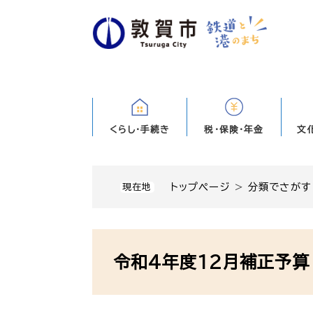
ペ
ー
ジ
の
先
頭
で
す
くらし・手続き
税・保険・年金
文
。
トップページ
>
分類でさがす
現在地
本
文
令和4年度12月補正予算