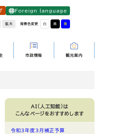
げ
Foreign language
拡大
背景色変更
白
黒
青
全
市政情報
観光案内
AI（人工知能）は
こんなページをおすすめします
令和3年度3月補正予算