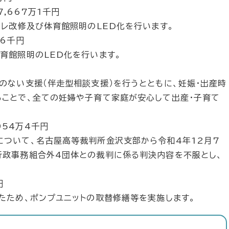
,667万1千円
イレ改修及び体育館照明のLED化を行います。
万6千円
育館照明のLED化を行います。
のない支援（伴走型相談支援）を行うとともに、妊娠・出産時
ことで、全ての妊婦や子育て家庭が安心して出産・子育て
54万4千円
ついて、名古屋高等裁判所金沢支部から令和4年12月7
行政事務組合外4団体との裁判に係る判決内容を不服とし、
円
たため、ポンプユニットの取替修繕等を実施します。