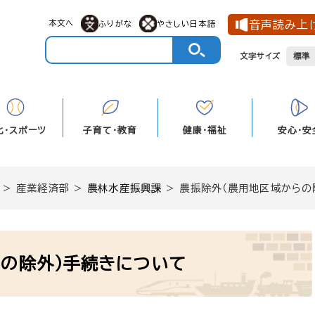
本文へ
音声読み上
ふりがな
やさしい日本語
文字サイズ
標準
化・スポーツ
子育て・教育
健康・福祉
安心・安
>
産業経済部
>
農林水産振興課
>
農振除外（農用地区域からの
らの除外）手続きについて