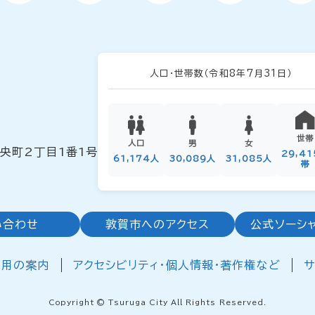
人口・世帯数
（令和8年7月31日）
世帯
人口
男
女
中央町2丁目1番1号
29,4
61,174人
30,089人
31,085人
帯
い合わせ
敦賀市へのアクセス
公式ソーシ
利用の案内
アクセシビリティ・個人情報・著作権など
サ
Copyright © Tsuruga City All Rights Reserved.