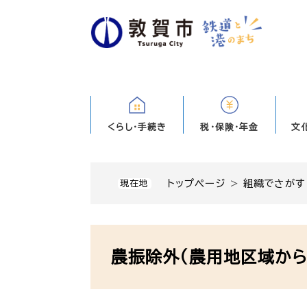
ペ
ー
ジ
の
先
頭
で
す
くらし・手続き
税・保険・年金
文
。
トップページ
>
組織でさがす
現在地
本
文
農振除外（農用地区域か