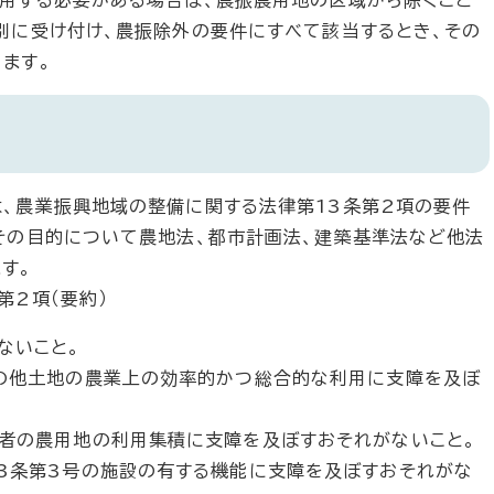
用する必要がある場合は、農振農用地の区域から除くこと
別に受け付け、農振除外の要件にすべて該当するとき、その
ます。
、農業振興地域の整備に関する法律第13条第2項の要件
その目的について農地法、都市計画法、建築基準法など他法
す。
第2項（要約）
ないこと。
の他土地の農業上の効率的かつ総合的な利用に支障を及ぼ
者の農用地の利用集積に支障を及ぼすおそれがないこと。
3条第3号の施設の有する機能に支障を及ぼすおそれがな