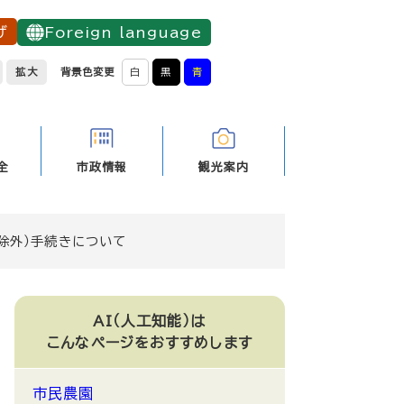
げ
Foreign language
拡大
背景色変更
白
黒
青
全
市政情報
観光案内
除外）手続きについて
AI（人工知能）は
こんなページをおすすめします
市民農園