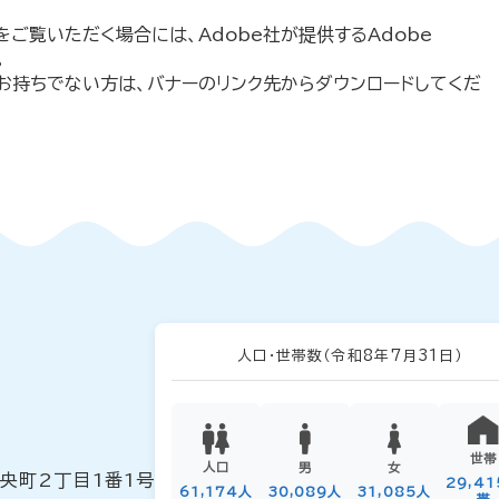
をご覧いただく場合には、Adobe社が提供するAdobe
。
erをお持ちでない方は、バナーのリンク先からダウンロードしてくだ
人口・世帯数
（令和8年7月31日）
世帯
人口
男
女
中央町2丁目1番1号
29,4
61,174人
30,089人
31,085人