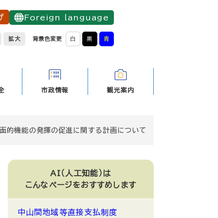
げ
Foreign language
拡大
背景色変更
白
黒
青
全
市政情報
観光案内
面的機能の発揮の促進に関する計画について
AI（人工知能）は
こんなページをおすすめします
中山間地域等直接支払制度