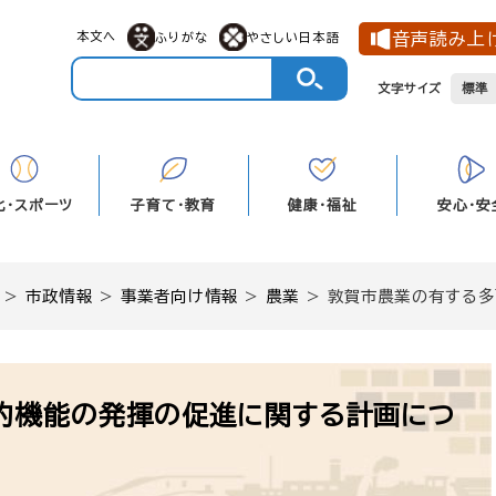
本文へ
音声読み上
ふりがな
やさしい日本語
文字サイズ
標準
化・スポーツ
子育て・教育
健康・福祉
安心・安
>
市政情報
>
事業者向け情報
>
農業
>
敦賀市農業の有する多
的機能の発揮の促進に関する計画につ