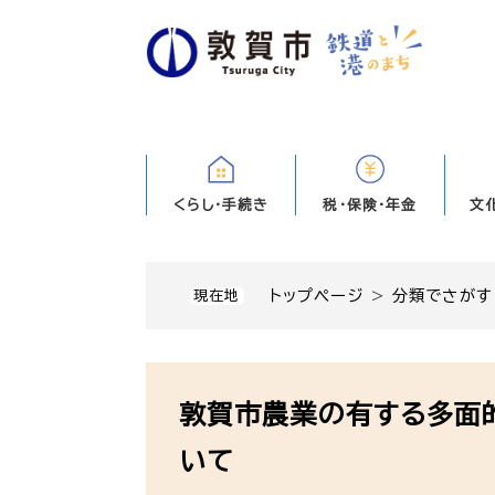
ペ
ー
ジ
の
先
頭
で
す
くらし・手続き
税・保険・年金
文
。
トップページ
>
分類でさがす
現在地
本
文
敦賀市農業の有する多面
いて