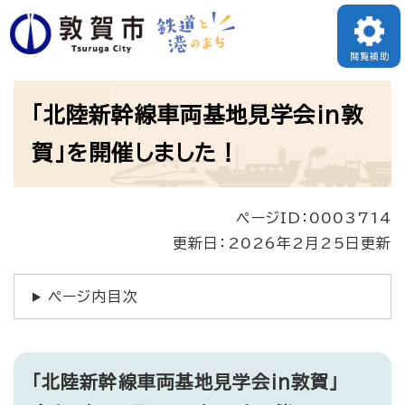
ペ
ー
閲覧補助
ジ
本
の
「北陸新幹線車両基地見学会in敦
文
先
賀」を開催しました！
頭
で
ページID：0003714
す
更新日：2026年2月25日更新
。
ページ内目次
「北陸新幹線車両基地見学会in敦賀」