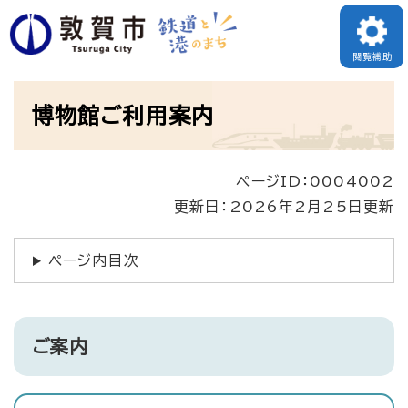
ペ
ー
閲覧補助
ジ
本
の
博物館ご利用案内
文
先
頭
ページID：0004002
で
更新日：2026年2月25日更新
す
。
ページ内目次
ご案内