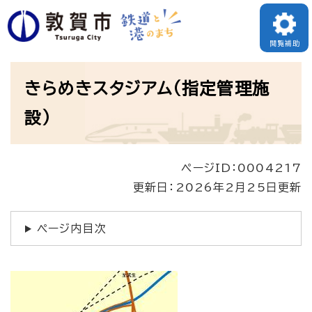
ペ
ー
閲覧補助
ジ
本
の
きらめきスタジアム（指定管理施
文
先
設）
頭
で
ページID：0004217
す
更新日：2026年2月25日更新
。
ページ内目次