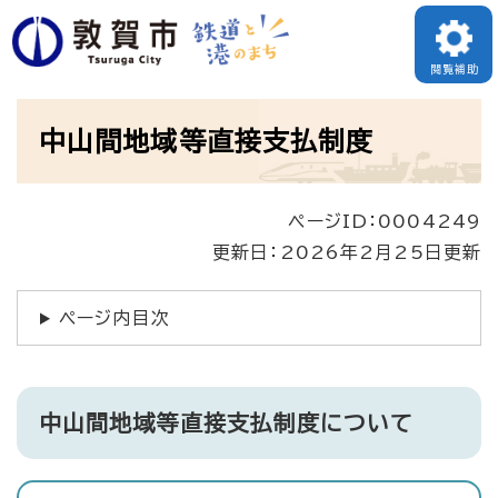
ペ
ー
閲覧補助
ジ
本
の
中山間地域等直接支払制度
文
先
頭
ページID：0004249
で
更新日：2026年2月25日更新
す
。
ページ内目次
中山間地域等直接支払制度について