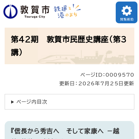
ペ
ー
閲覧補助
ジ
本
の
第42期 敦賀市民歴史講座（第3
文
先
講）
頭
で
ページID：0009570
す
更新日：2026年7月25日更新
。
ページ内目次
『信長から秀吉へ ​そして家康へ
－​
越