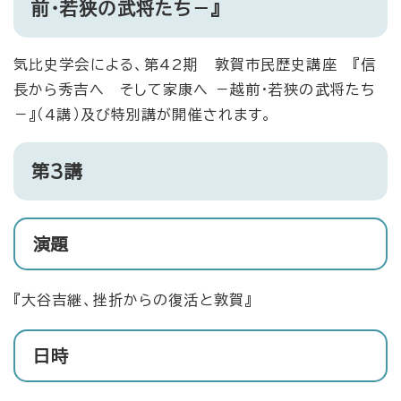
前・若狭の武将たち
－​
』
気比史学会による、第42期 敦賀市民歴史講座 『信
長から秀吉へ そして家康へ －越前・若狭の武将たち
－』（4講）及び特別講が開催されます。
第3講
演題
『大谷吉継、挫折からの復活と敦賀』
日時