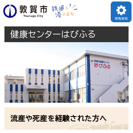
ペ
メニューを飛ばして本文へ
ー
閲覧補助
ジ
健康センターはぴふる
の
先
頭
で
す
。
本
流産や死産を経験された方へ
文