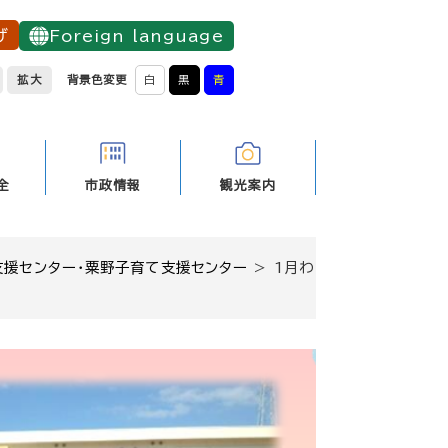
げ
Foreign language
拡大
背景色変更
白
黒
青
全
市政情報
観光案内
支援センター・粟野子育て支援センター
>
1月わ