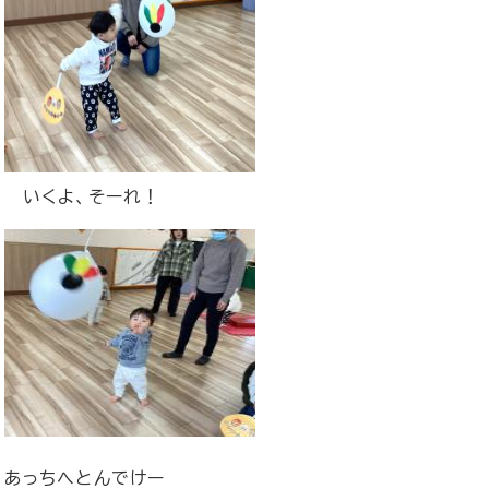
​いくよ、そーれ！
あっちへとんでけー