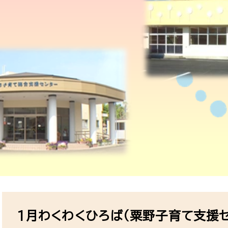
本
文
1月わくわくひろば（粟野子育て支援セ