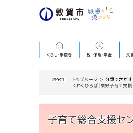
ペ
ー
ジ
の
先
頭
で
す
くらし・手続き
税・保険・年金
文
。
トップページ
>
分類でさがす
現在地
くわくひろば（粟野子育て支援
子育て総合支援セン