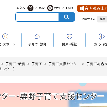
メニューを飛ばして本文へ
本文へ
音声読み上
ふりがな
やさしい日本語
文字サイズ
標準
化・スポーツ
子育て・教育
健康・福祉
安心・安
>
子育て・教育
>
子育て
>
子育て支援センター
>
子育て総合
センター）
ター・粟野子育て支援センター