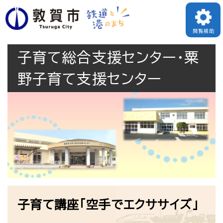
ペ
メニューを飛ばして本文へ
ー
閲覧補助
ジ
子育て総合支援センター・粟
の
先
野子育て支援センター
頭
で
す
。
本
子育て講座「空手でエクササイズ」
文