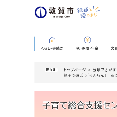
ペ
ー
ジ
の
先
頭
で
す
くらし・手続き
税・保険・年金
文
。
トップページ
>
分類でさがす
現在地
親子で遊ぼう「らんらん」 石
子育て総合支援セン