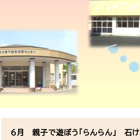
本
文
6月 親子で遊ぼう「らんらん」 石