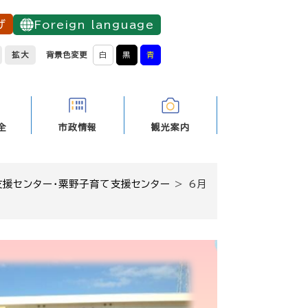
げ
Foreign language
拡大
背景色変更
白
黒
青
全
市政情報
観光案内
支援センター・粟野子育て支援センター
>
6月