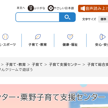
メニューを飛ばして本文へ
本文へ
音声読み上
ふりがな
やさしい日本語
文字サイズ
標準
化・スポーツ
子育て・教育
健康・福祉
安心・安
>
子育て・教育
>
子育て
>
子育て支援センター
>
子育て総合
けんクリームで遊ぼう
ター・粟野子育て支援センター