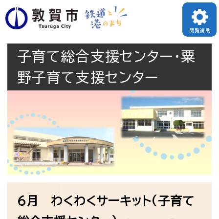
ペ
メニューを飛ばして本文へ
ー
閲覧補助
ジ
子育て総合支援センター・粟
の
先
野子育て支援センター
頭
で
す
。
本
6月 わくわくサーキット（子育て
文