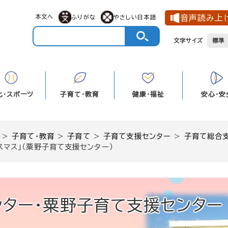
メニューを飛ばして本文へ
本文へ
音声読み上
ふりがな
やさしい日本語
文字サイズ
標準
化・スポーツ
子育て・教育
健康・福祉
安心・安
>
子育て・教育
>
子育て
>
子育て支援センター
>
子育て総合
スマス」（粟野子育て支援センター）
ター・粟野子育て支援センター