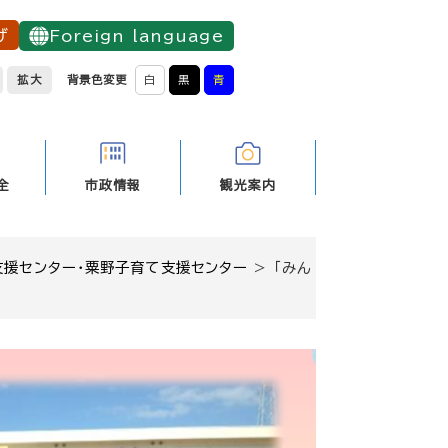
げ
Foreign language
拡大
背景色変更
白
黒
青
全
市政情報
観光案内
支援センター・粟野子育て支援センター
>
「みん