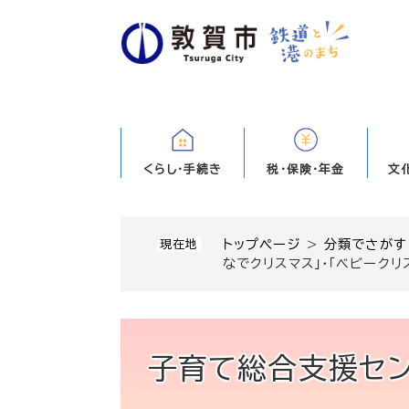
ペ
ー
ジ
の
先
頭
で
す
くらし・手続き
税・保険・年金
文
。
トップページ
>
分類でさがす
現在地
なでクリスマス」・「ベビークリ
子育て総合支援セン