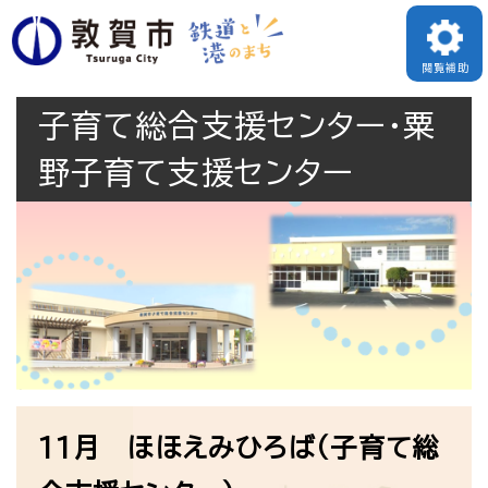
ペ
メニューを飛ばして本文へ
ー
閲覧補助
ジ
子育て総合支援センター・粟
の
先
野子育て支援センター
頭
で
す
。
本
11月 ほほえみひろば（子育て総
文