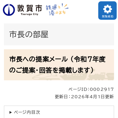
ペ
メニューを飛ばして本文へ
ー
閲覧補助
ジ
の
市長の部屋
先
頭
本
で
市長への提案メール （令和7年度
文
す
のご提案・回答を掲載します）
。
ページID：0002917
更新日：2026年4月1日更新
ページ内目次