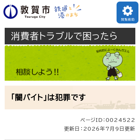
ペ
メニューを飛ばして本文へ
ー
閲覧補助
ジ
消費者トラブルで困ったら
の
先
頭
で
す
。
本
「闇バイト」は犯罪です
文
ページID：0024522
更新日：2026年7月9日更新