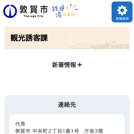
ペ
ー
閲覧補助
ジ
本
の
観光誘客課
文
先
頭
で
新着情報
す
。
連絡先
代表
敦賀市 中央町2丁目1番1号 庁舎3階