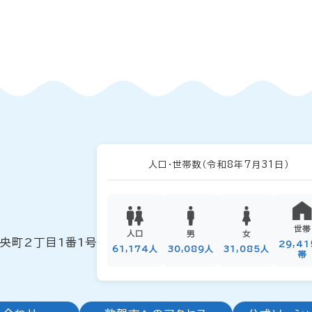
人口・世帯数
（令和8年7月31日）
世帯
人口
男
女
中央町2丁目1番1号
29,4
61,174人
30,089人
31,085人
帯