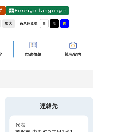
げ
Foreign language
拡大
背景色変更
白
黒
青
全
市政情報
観光案内
連絡先
代表