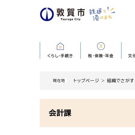
ペ
ー
ジ
の
先
頭
で
す
くらし・手続き
税・保険・年金
文
。
トップページ
>
組織でさがす
現在地
本
文
会計課