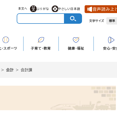
本文へ
音声読み上
ふりがな
やさしい日本語
文字サイズ
標準
化・スポーツ
子育て・教育
健康・福祉
安心・安
>
会計
>
会計課