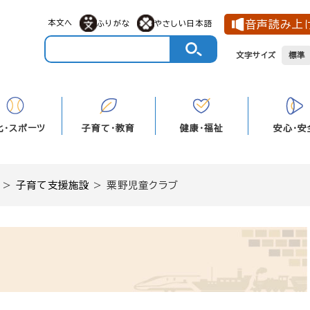
本文へ
音声読み上
ふりがな
やさしい日本語
文字サイズ
標準
化・スポーツ
子育て・教育
健康・福祉
安心・安
>
子育て支援施設
>
粟野児童クラブ