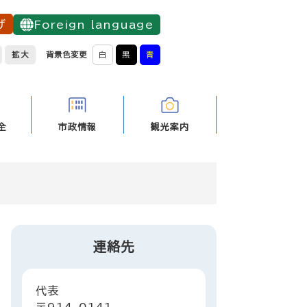
げ
Foreign language
拡大
背景色変更
白
黒
青
全
市政情報
観光案内
連絡先
代表