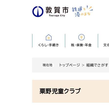
ペ
ー
ジ
の
先
頭
で
す
くらし・手続き
税・保険・年金
文
。
トップページ
>
組織でさがす
現在地
本
文
粟野児童クラブ