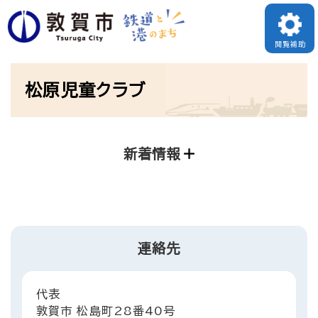
ペ
ー
閲覧補助
ジ
本
の
松原児童クラブ
文
先
頭
で
新着情報
す
。
連絡先
代表
敦賀市 松島町28番40号