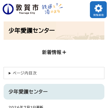
ペ
ー
閲覧補助
ジ
本
の
少年愛護センター
文
先
頭
で
新着情報
す
。
ページ内目次
少年愛護センター
2026年7月1日更新