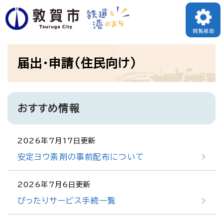
ペ
ー
閲覧補助
ジ
本
の
届出・申請（住民向け）
文
先
頭
で
おすすめ情報
す
。
2026年7月17日更新
安定ヨウ素剤の事前配布について
2026年7月6日更新
ぴったりサービス手続一覧