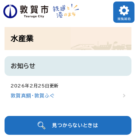
ペ
ー
閲覧補助
ジ
本
の
水産業
文
先
頭
で
お知らせ
す
。
2026年2月25日更新
敦賀真鯛・敦賀ふぐ
見つからないときは