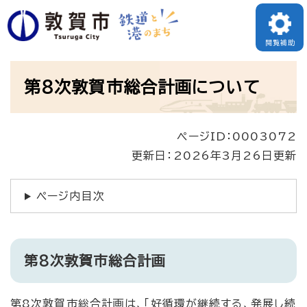
ペ
ー
閲覧補助
ジ
本
の
第8次敦賀市総合計画について
文
先
頭
ページID：0003072
で
更新日：2026年3月26日更新
す
。
ページ内目次
第8次敦賀市総合計画
第8次敦賀市総合計画は、「好循環が継続する、発展し続