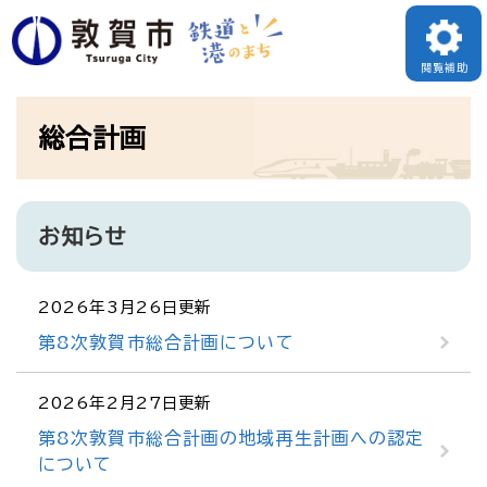
ペ
ー
閲覧補助
ジ
本
の
総合計画
文
先
頭
で
お知らせ
す
。
2026年3月26日更新
第8次敦賀市総合計画について
2026年2月27日更新
第8次敦賀市総合計画の地域再生計画への認定
について