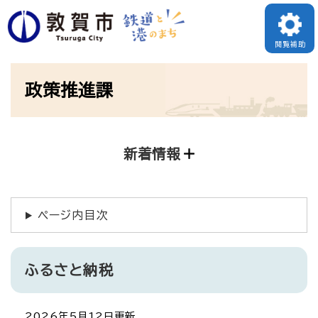
ペ
ー
閲覧補助
ジ
本
の
政策推進課
文
先
頭
で
新着情報
す
。
ページ内目次
ふるさと納税
2026年5月12日更新