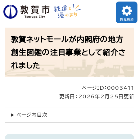
ペ
ー
閲覧補助
ジ
本
の
敦賀ネットモールが内閣府の地方
文
先
創生図鑑の注目事業として紹介さ
頭
れました
で
す
。
ページID：0003411
更新日：2026年2月25日更新
ページ内目次