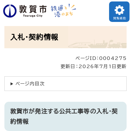
ペ
ー
閲覧補助
ジ
本
の
入札・契約情報
文
先
頭
ページID：0004275
で
更新日：2026年7月1日更新
す
。
ページ内目次
敦賀市が発注する公共工事等の入札・契
約情報