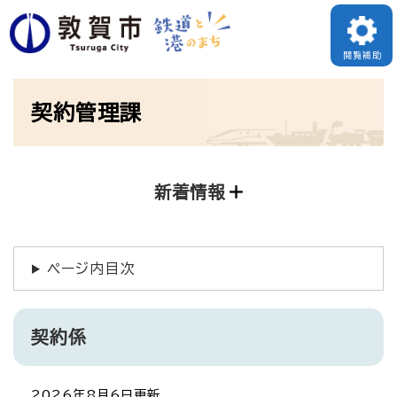
ペ
ー
閲覧補助
ジ
本
の
契約管理課
文
先
頭
で
新着情報
す
。
ページ内目次
契約係
2026年8月6日更新