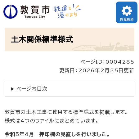
ペ
ー
閲覧補助
ジ
本
の
土木関係標準様式
文
先
頭
ページID：0004285
で
更新日：2026年2月25日更新
す
。
ページ内目次
敦賀市の土木工事に使用する標準様式を掲載します。
様式は4つのファイルにまとめています。
令和5年4月 押印欄の見直しを行い
ました。