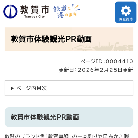
ペ
ー
閲覧補助
ジ
本
の
敦賀市体験観光PR動画
文
先
頭
ページID：0004410
で
更新日：2026年2月25日更新
す
。
ページ内目次
敦賀市体験観光PR動画
敦賀のブランド魚「敦賀真鯛」の一本釣りや昆布かき職