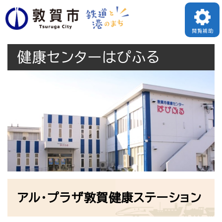
ペ
メニューを飛ばして本文へ
ー
閲覧補助
ジ
健康センターはぴふる
の
先
頭
で
す
。
本
アル・プラザ敦賀健康ステーション
文