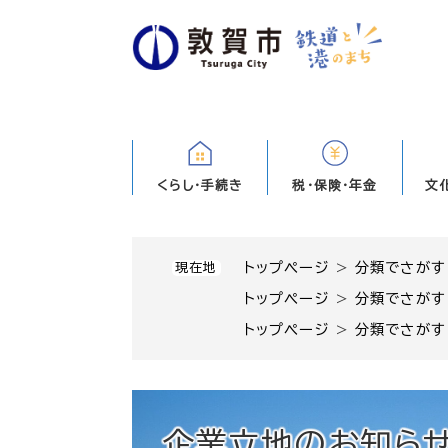
ペ
ー
ジ
の
先
頭
で
す
くらし・手続き
税・保険・年金
文
。
トップページ
>
分類でさがす
現在地
トップページ
>
分類でさがす
トップページ
>
分類でさがす
企業立地のお知ら