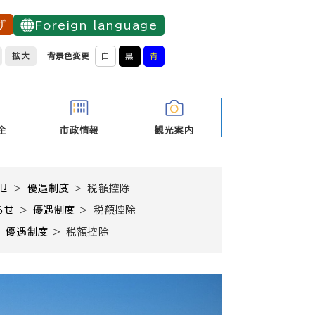
げ
Foreign language
拡大
背景色変更
白
黒
青
全
市政情報
観光案内
せ
>
優遇制度
>
税額控除
らせ
>
優遇制度
>
税額控除
>
優遇制度
>
税額控除