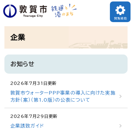
ペ
ー
閲覧補助
ジ
本
の
企業
文
先
頭
で
お知らせ
す
。
2026年7月31日更新
敦賀市ウォーターPPP事業の導入に向けた実施
方針（案）（第1.0版）の公表について
2026年7月29日更新
企業誘致ガイド