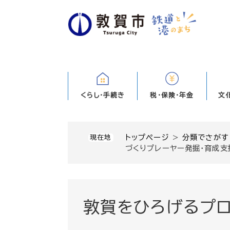
ペ
ー
ジ
の
先
頭
で
す
くらし・手続き
税・保険・年金
文
。
トップページ
>
分類でさがす
現在地
づくりプレーヤー発掘・育成支
敦賀をひろげるプロ