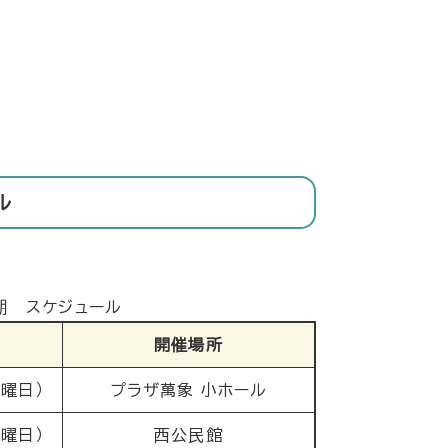
ル
期 スケジュール
開催場所
木曜日）
プラザ萬象 小ホール
金曜日）
西公民館