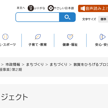
メニューを飛ばして本文へ
本文へ
音声読み上
ふりがな
やさしい日本語
文字サイズ
標準
化・スポーツ
子育て・教育
健康・福祉
安心・安
>
市政情報
>
まちづくり
>
まちづくり
>
敦賀をひろげるプロ
援事業）第2期
ジェクト