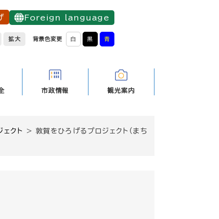
げ
Foreign language
拡大
背景色変更
白
黒
青
全
市政情報
観光案内
ジェクト
>
敦賀をひろげるプロジェクト（まち