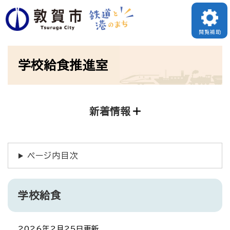
ペ
ー
閲覧補助
ジ
本
の
学校給食推進室
文
先
頭
で
新着情報
す
。
ページ内目次
学校給食
2026年2月25日更新