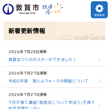
ペ
メニューを飛ばして本文へ
ー
閲覧補助
ジ
本
の
新着更新情報
文
先
頭
で
2026年7月28日更新
す
敦賀まつりのポスターができました！
。
2026年7月27日更新
令和8年度 敦とんウォークの開催について
2026年7月27日更新
7月子育て講座「救急法について学ぼう」子育て
総合支援センター