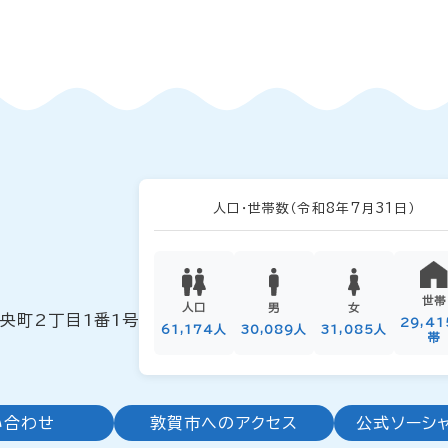
人口・世帯数
（令和8年7月31日）
世帯
人口
男
女
中央町2丁目1番1号
29,4
61,174人
30,089人
31,085人
帯
い合わせ
敦賀市へのアクセス
公式ソーシ