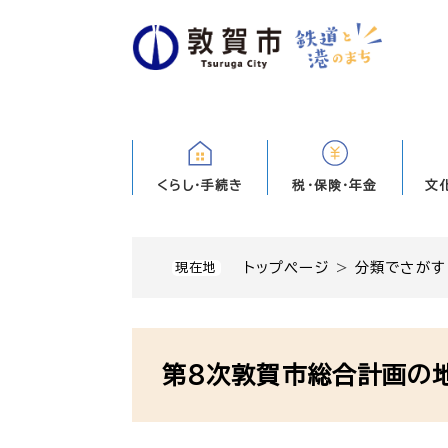
ペ
ー
ジ
の
先
頭
で
す
くらし・手続き
税・保険・年金
文
。
トップページ
>
分類でさがす
現在地
本
文
第8次敦賀市総合計画の