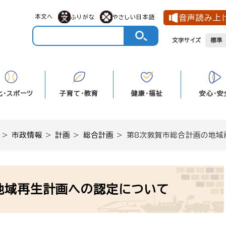
本文へ
音声読み上
ふりがな
やさしい日本語
文字サイズ
標準
化・スポーツ
子育て・教育
健康・福祉
安心・安
>
市政情報
>
計画
>
総合計画
>
第8次敦賀市総合計画の地域
地域再生計画への認定について