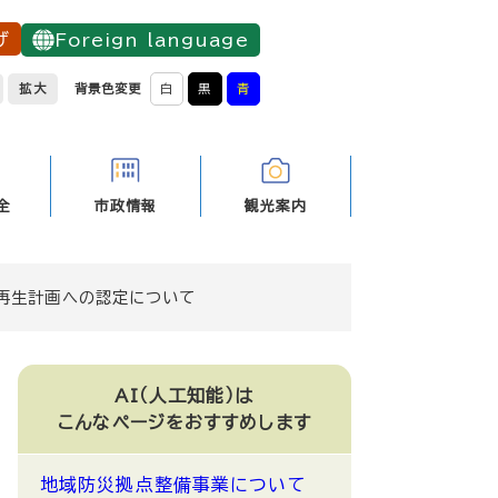
げ
Foreign language
拡大
背景色変更
白
黒
青
全
市政情報
観光案内
再生計画への認定について
AI（人工知能）は
こんなページをおすすめします
地域防災拠点整備事業について