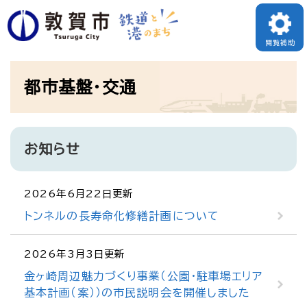
ペ
ー
閲覧補助
ジ
本
の
都市基盤・交通
文
先
頭
で
お知らせ
す
。
2026年6月22日更新
トンネルの長寿命化修繕計画について
2026年3月3日更新
金ヶ崎周辺魅力づくり事業（公園・駐車場エリア
基本計画（案））の市民説明会を開催しました