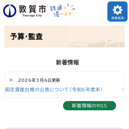
ペ
ー
閲覧補助
ジ
本
の
予算・監査
文
先
頭
で
新着情報
す
。
2026年3月6日更新
固定資産台帳の公表について（令和6年度末）
新着情報のRSS