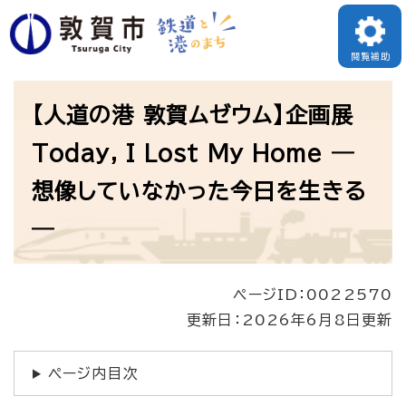
ペ
ー
閲覧補助
ジ
本
の
【人道の港 敦賀ムゼウム】企画展
文
先
Today, I Lost My Home ―
頭
想像していなかった今日を生きる
で
す
―
。
ページID：0022570
更新日：2026年6月8日更新
ページ内目次