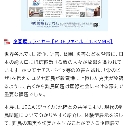
企画展フライヤー [PDFファイル／1.37MB]
世界各地では、紛争、迫害、貧困、災害などを背景に、日
本の総人口にほぼ匹敵する数の人々が故郷を追われて
います。かつてナチス・ドイツ等の迫害を逃れ、「命のビ
ザ」を携えたユダヤ難民が敦賀港に上陸した史実が物語
るように、古くから難民問題は国際社会における深刻で
重要な課題でした。
本展は、JICA（ジャイカ）北陸との共催により、現代の難
民問題について分かりやすく紹介し、体験型展示を通し
て、難民の現実や切実さを学ぶことができる企画展で