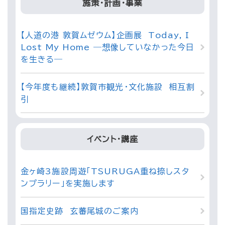
施策・計画・事業
【人道の港 敦賀ムゼウム】企画展 Today, I
Lost My Home ―想像していなかった今日
を生きる―
【今年度も継続】敦賀市観光・文化施設 相互割
引
イベント・講座
金ヶ崎3施設周遊「TSURUGA重ね捺しスタ
ンプラリー」を実施します
国指定史跡 玄蕃尾城のご案内