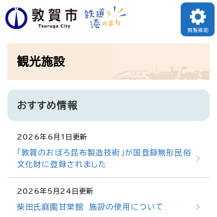
ペ
ー
閲覧補助
ジ
本
の
観光施設
文
先
頭
で
おすすめ情報
す
。
2026年6月1日更新
「敦賀のおぼろ昆布製造技術」が国登録無形民俗
文化財に登録されました
2026年5月24日更新
柴田氏庭園甘棠館 施設の使用について