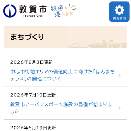
ペ
メニューを飛ばして本文へ
ー
閲覧補助
ジ
本
の
まちづくり
文
先
頭
で
2026年8月3日更新
す
中心市街地エリアの価値向上に向けた「ほんまち
テラス」の開催について
。
2026年7月10日更新
敦賀市アーバンスポーツ施設の整備が始まりま
した！
2026年5月19日更新