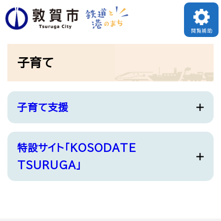
ペ
メニューを飛ばして本文へ
ー
閲覧補助
ジ
本
の
子育て
文
先
頭
で
子育て支援
す
。
特設サイト「KOSODATE
TSURUGA」